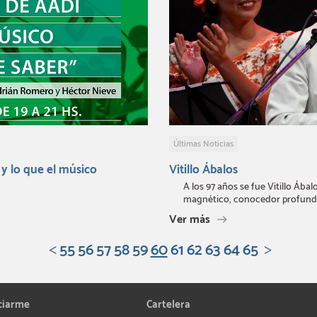
Últimas Noticias
y lo que el músico
Vitillo Ábalos
A los 97 años se fue Vitillo Ába
magnético, conocedor profundo d
Ver más
55
56
57
58
59
60
61
62
63
64
65
ciarme
Cartelera