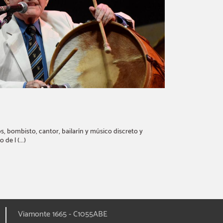
los, bombisto, cantor, bailarín y músico discreto y
e l (...)
Viamonte 1665 - C1055ABE