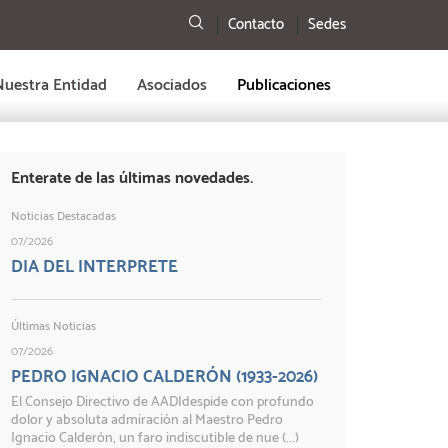
Buscar
Contacto
Sedes
Nuestra Entidad
Asociados
Publicaciones
Enterate de las últimas novedades.
Noticias Destacadas
07/2026
DIA DEL INTERPRETE
Últimas Noticias
07/2026
PEDRO IGNACIO CALDERÓN (1933-2026)
El Consejo Directivo de AADIdespide con profundo
dolor y absoluta admiración al Maestro Pedro
Ignacio Calderón, un faro indiscutible de nue (...)