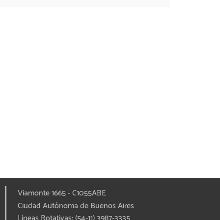
Viamonte 1665 - C1055ABE
Ciudad Autónoma de Buenos Aires
Líneas Rotativas: (54-11) 3987-3335