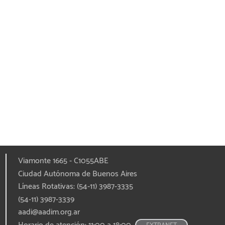
Viamonte 1665 - C1055ABE
Ciudad Autónoma de Buenos Aires
Líneas Rotativas: (54-11) 3987-3335
(54-11) 3987-3339
aadi@aadim.org.ar