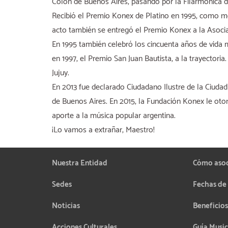
Colón de Buenos Aires, pasando por la Filarmónica de
Recibió el Premio Konex de Platino en 1995, como m
acto también se entregó el Premio Konex a la Asocia
En 1995 también celebró los cincuenta años de vida m
en 1997, el Premio San Juan Bautista, a la trayectori
Jujuy.
En 2013 fue declarado Ciudadano Ilustre de la Ciuda
de Buenos Aires. En 2015, la Fundación Konex le otor
aporte a la música popular argentina.
¡Lo vamos a extrañar, Maestro!
Nuestra Entidad
Cómo aso
Sedes
Fechas de
Noticias
Beneficios
Acciones Culturales
Guía Music