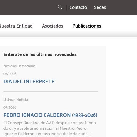
Buscar
Contacto
Sedes
Nuestra Entidad
Asociados
Publicaciones
Enterate de las últimas novedades.
Noticias Destacadas
07/2026
DIA DEL INTERPRETE
Últimas Noticias
07/2026
PEDRO IGNACIO CALDERÓN (1933-2026)
El Consejo Directivo de AADIdespide con profundo
dolor y absoluta admiración al Maestro Pedro
Ignacio Calderón, un faro indiscutible de nue (...)