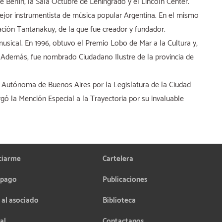
 Berlín, la Sala Octubre de Leningrado y el Lincoln Center.
ejor instrumentista de música popular Argentina. En el mismo
ción Tantanakuy, de la que fue creador y fundador.
usical. En 1996, obtuvo el Premio Lobo de Mar a la Cultura y,
a. Además, fue nombrado Ciudadano Ilustre de la provincia de
d Autónoma de Buenos Aires por la Legislatura de la Ciudad
gó la Mención Especial a la Trayectoria por su invaluable
ciarme
Cartelera
 pago
Publicaciones
 al asociado
Biblioteca
al
Contactanos