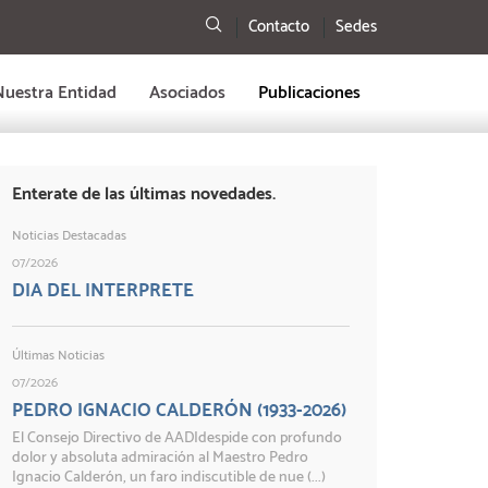
Buscar
Contacto
Sedes
Nuestra Entidad
Asociados
Publicaciones
Enterate de las últimas novedades.
Noticias Destacadas
07/2026
DIA DEL INTERPRETE
Últimas Noticias
07/2026
PEDRO IGNACIO CALDERÓN (1933-2026)
El Consejo Directivo de AADIdespide con profundo
dolor y absoluta admiración al Maestro Pedro
Ignacio Calderón, un faro indiscutible de nue (...)